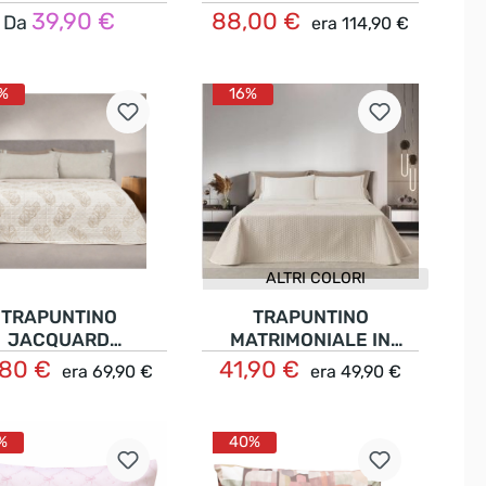
PERCALLE FANTASIA
39,90 €
88,00 €
Da
era
114,90 €
Dettagli
Dettagli
FLOREALE MELIKA
%
16%
ALTRI COLORI
TRAPUNTINO
TRAPUNTINO
JACQUARD
MATRIMONIALE IN
MATRIMONIALE
VELLUTO TINTA UNITA
,80 €
41,90 €
era
69,90 €
era
49,90 €
Dettagli
Dettagli
NTASIA FOLIAGE
EXAGON
NAMEIA
%
40%