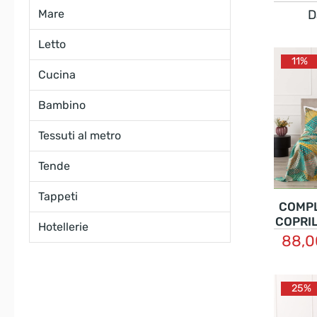
RIGH
Mare
D
Letto
11%
Cucina
Bambino
Tessuti al metro
Tende
Tappeti
COMP
COPRIL
Hotellerie
PERCA
88,
25%