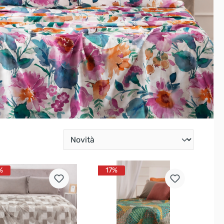
%
17%