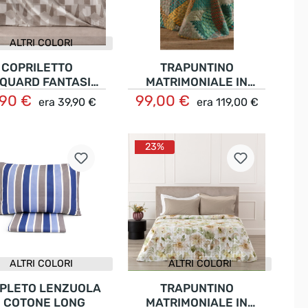
ALTRI COLORI
COPRILETTO
TRAPUNTINO
QUARD FANTASIA
MATRIMONIALE IN
METRICA ARMONY
PERCALLE STAMPA
,90 €
99,00 €
era
39,90 €
era
119,00 €
Dettagli
Nel carrello
DIGITALE RIVIERA
VALMA
23%
ALTRI COLORI
ALTRI COLORI
PLETO LENZUOLA
TRAPUNTINO
N COTONE LONG
MATRIMONIALE IN