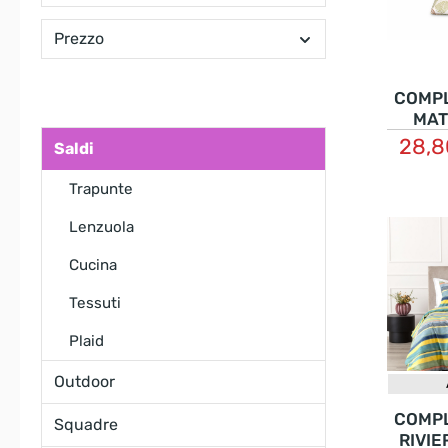
Prezzo
COMP
MAT
CO
28,
Saldi
C
Trapunte
Lenzuola
Cucina
Tessuti
Plaid
Outdoor
COMP
Squadre
RIVIE