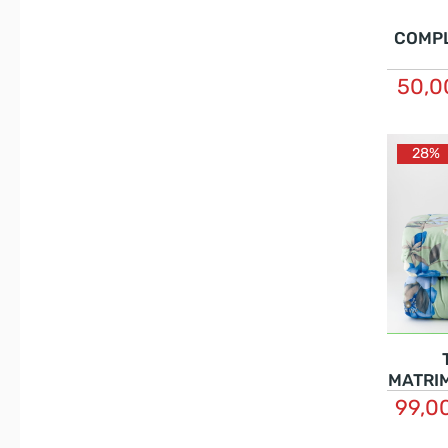
COMP
MAT
50,0
CO
28%
MATRIM
FLO
99,0