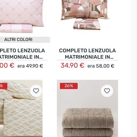
ALTRI COLORI
PLETO LENZUOLA
COMPLETO LENZUOLA
ATRIMONIALE IN
MATRIMONIALE IN
TONE FANTASIA
PERCALLE DI COTONE
,00 €
34,90 €
era
49,90 €
era
58,00 €
Dettagli
Nel carrello
ROMANTICA
FANTASIA GEOMETRICA
%
26%