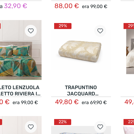
E MULTICOLOR
DI COTONE FLOREALE
32,90 €
88,00 €
a
era
99,00 €
Dettagli
Dettagli
MARTA
MELIKA
29%
29
LETO LENZUOLA
TRAPUNTINO
ETTO RIVIERA IN
JACQUARD
LLE DI COTONE
MATRIMONIALE DAMA
00 €
49,80 €
49
era
99,00 €
era
69,90 €
Nel carrello
Dettagli
VALMA
FA
22%
22