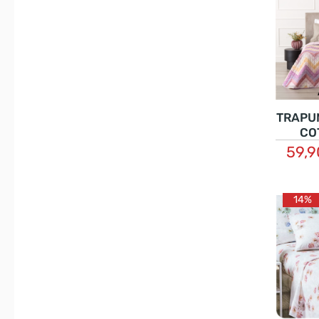
TRAPUN
CO
59,
14%