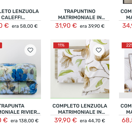
LETO LENZUOLA
TRAPUNTINO
COM
CALEFFI
MATRIMONIALE IN
M
RIMONIALE IN
FANTASIA BRIAN
C
0 €
31,90 €
34
era
58,00 €
era
39,90 €
Dettagli
Nel carrello
TONE FLORES
11%
22
TRAPUNTA
COMPLETO LENZUOLA
COM
ONIALE RIVIERA
MATRIMONIALE IN
M
REALE HOARA
COTONE FANTASIA
PER
0 €
39,90 €
68
era
138,00 €
era
44,70 €
Dettagli
Dettagli
FLOREALE MAGNOLIA