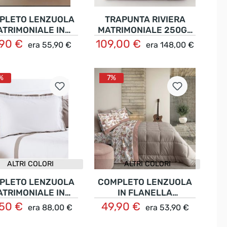
PLETO LENZUOLA
TRAPUNTA RIVIERA
ATRIMONIALE IN
MATRIMONIALE 250GR
OTONE LUANA
IN CINIGLIA TINTA
,90 €
109,00 €
era
55,90 €
era
148,00 €
Nel carrello
Dettagli
UNITA LOREY
%
7%
ALTRI COLORI
ALTRI COLORI
PLETO LENZUOLA
COMPLETO LENZUOLA
ATRIMONIALE IN
IN FLANELLA
CALLE DI COTONE
MATRIMONIALE
,50 €
49,90 €
era
88,00 €
era
53,90 €
Dettagli
Dettagli
SERENÈ
FLOREALE ELIT