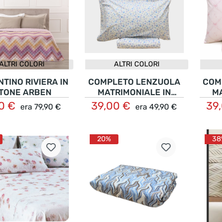
ALTRI COLORI
ALTRI COLORI
TINO RIVIERA IN
COMPLETO LENZUOLA
COM
TONE ARBEN
MATRIMONIALE IN
M
COTONE ALTA QUALITA'
CO
90 €
39,00 €
39
era
79,90 €
era
49,90 €
Dettagli
Dettagli
FANTASIA ROSELLINE
20%
38