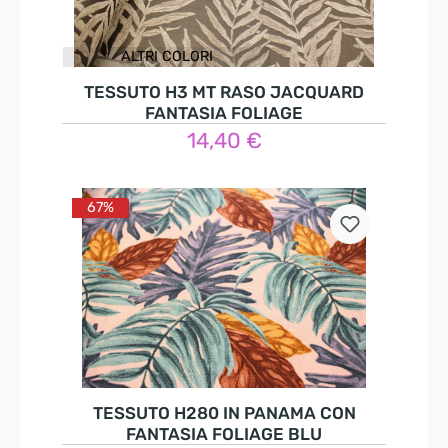
ALTRI COLORI
TESSUTO H3 MT RASO JACQUARD
FANTASIA FOLIAGE
14,40 €
Dettagli
67%
TESSUTO H280 IN PANAMA CON
FANTASIA FOLIAGE BLU