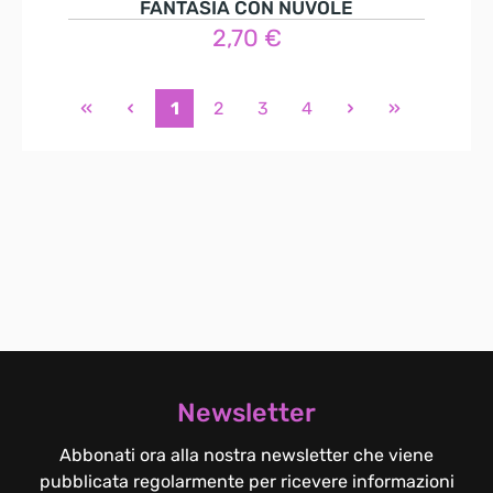
FANTASIA CON NUVOLE
2,70 €
Dettagli
1
2
3
4
Newsletter
Abbonati ora alla nostra newsletter che viene
pubblicata regolarmente per ricevere informazioni