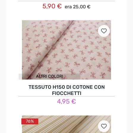
5,90 €
era
25,00 €
Dettagli
ALTRI COLORI
TESSUTO H150 DI COTONE CON
FIOCCHETTI
4,95 €
Dettagli
76%