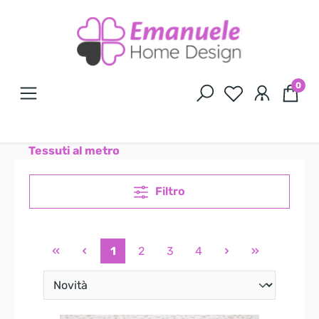
0
Tessuti al metro
Filtro
1
2
3
4