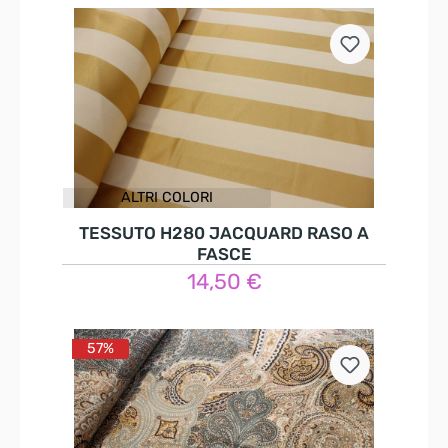
ALTRI COLORI
TESSUTO H280 JACQUARD RASO A
FASCE
14,50 €
Dettagli
57%