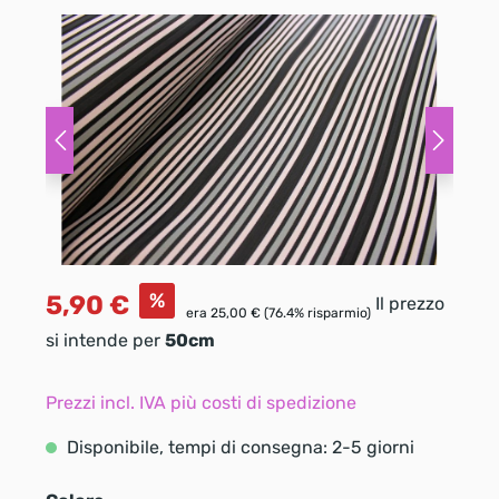
%
5,90 €
Il prezzo
era
25,00 €
(76.4% risparmio)
si intende per
50cm
Prezzi incl. IVA più costi di spedizione
Disponibile, tempi di consegna: 2-5 giorni