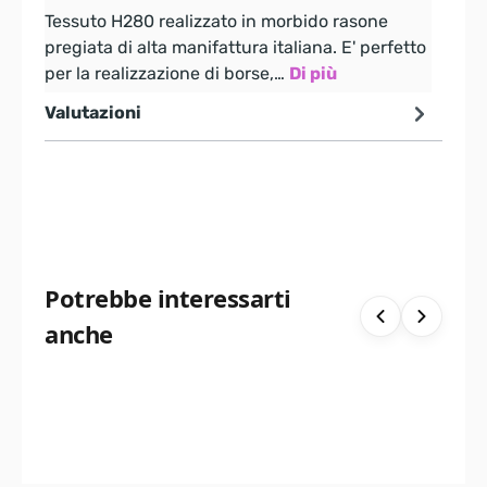
Tessuto H280 realizzato in morbido rasone
pregiata di alta manifattura italiana. E' perfetto
per la realizzazione di borse,…
Di più
Valutazioni
Potrebbe interessarti
anche
TESSUTO H280 DAMASCATO A RIGHE
TESSUTO H280 
€ 5.95
€ 10.85
€ 25.00
€ 19.70
COLORE
-76%